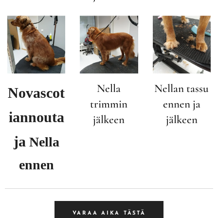
Nella
Nellan tassu
Novascot
trimmin
ennen ja
iannouta
jälkeen
jälkeen
ja
Nella
ennen
VARAA AIKA TÄSTÄ