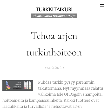
TURKKITAIKURI
Taianomaista turkinkäsittelyä
Tehoa arjen
turkinhoitoon
17.02.2020
Puhdas turkki pysyy paremmin
takuttomana. Nyt myynnissä rajattu
valikoima Isle Of Dogsin shampoita,
hoitoaineita ja kampaussuihkeita. Kaikki tuotteet ovat
laadukkaita ja turvallisia ja helpottavat arjen